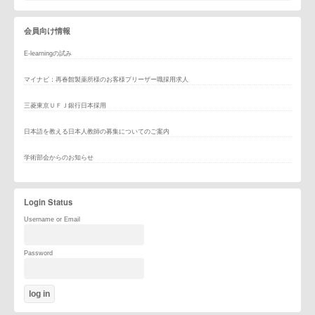
会員向け情報
E-learningの試み
マイナビ：再春館製薬所様のお客様プリーザー職採用求人
三菱東京ＵＦＪ銀行日本採用
日本語を教える日本人教師の募集についてのご案内
学術部会からのお知らせ
Login Status
Username or Email
Password